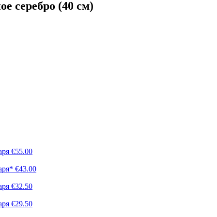
ое серебро (40 см)
аря
€
55.00
аря*
€
43.00
аря
€
32.50
аря
€
29.50